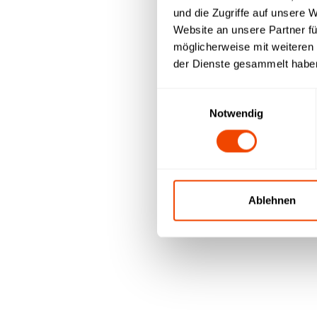
und die Zugriffe auf unsere 
Website an unsere Partner fü
möglicherweise mit weiteren
der Dienste gesammelt habe
Weitere Dokumente zum Do
Einwilligungsauswahl
Einkaufsbedingungen
Notwendig
Code of Conduct
Lieferantenselbstauskunft
hier downloaden
→
Ablehnen
Marketing Infos m
Klick - Broschüren