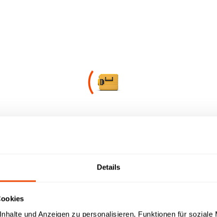
en
News
CHECK CLOUD
ad-Bereich für Sie.
Verfügbare Downloads werden abgerufen…
t / Ihre Produktfamilie aus
wnload-Typ aus
Details
etriebsanleitungen | Prospekte | Kataloge
Cookies
islisten | LV-Texte | Zeichnungen | IFC-Daten | Revit
nhalte und Anzeigen zu personalisieren, Funktionen für soziale