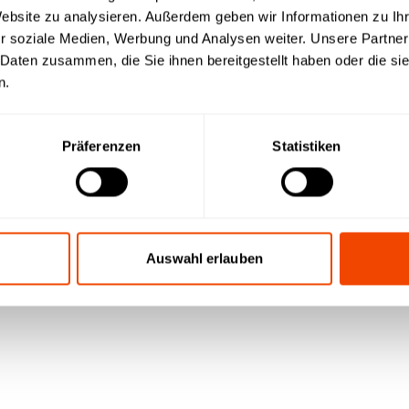
Website zu analysieren. Außerdem geben wir Informationen zu I
r soziale Medien, Werbung und Analysen weiter. Unsere Partner
 Daten zusammen, die Sie ihnen bereitgestellt haben oder die s
n.
wnload
Präferenzen
Statistiken
Auswahl erlauben
it einem
Preisübersich
 | Videos |
Preise | Produktinformatione