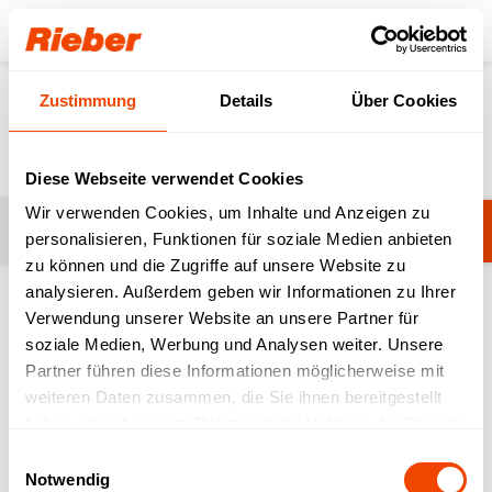
Login
Zustimmung
Details
Über Cookies
News
Diese Webseite verwendet Cookies
Wir verwenden Cookies, um Inhalte und Anzeigen zu
Kategorie ändern
Awards
personalisieren, Funktionen für soziale Medien anbieten
zu können und die Zugriffe auf unsere Website zu
analysieren. Außerdem geben wir Informationen zu Ihrer
Verwendung unserer Website an unsere Partner für
soziale Medien, Werbung und Analysen weiter. Unsere
Suchen
Partner führen diese Informationen möglicherweise mit
weiteren Daten zusammen, die Sie ihnen bereitgestellt
haben oder die sie im Rahmen Ihrer Nutzung der Dienste
gesammelt haben.
Einwilligungsauswahl
Notwendig