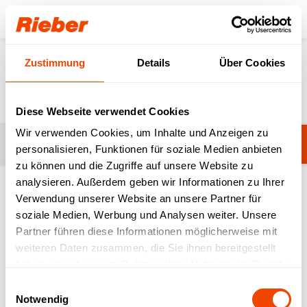
Login
Zustimmung
Details
Über Cookies
News
Diese Webseite verwendet Cookies
Wir verwenden Cookies, um Inhalte und Anzeigen zu
Kategorie ändern
Broschüren
personalisieren, Funktionen für soziale Medien anbieten
zu können und die Zugriffe auf unsere Website zu
analysieren. Außerdem geben wir Informationen zu Ihrer
Verwendung unserer Website an unsere Partner für
soziale Medien, Werbung und Analysen weiter. Unsere
Suchen
Partner führen diese Informationen möglicherweise mit
weiteren Daten zusammen, die Sie ihnen bereitgestellt
haben oder die sie im Rahmen Ihrer Nutzung der Dienste
gesammelt haben.
Einwilligungsauswahl
Notwendig