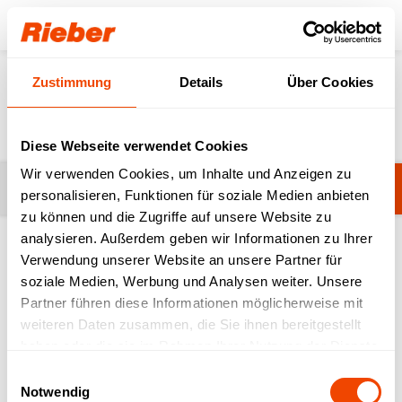
Login
Zustimmung
Details
Über Cookies
News
Diese Webseite verwendet Cookies
Wir verwenden Cookies, um Inhalte und Anzeigen zu
Kategorie ändern
Referenzen
personalisieren, Funktionen für soziale Medien anbieten
zu können und die Zugriffe auf unsere Website zu
analysieren. Außerdem geben wir Informationen zu Ihrer
Verwendung unserer Website an unsere Partner für
soziale Medien, Werbung und Analysen weiter. Unsere
Suchen
Partner führen diese Informationen möglicherweise mit
weiteren Daten zusammen, die Sie ihnen bereitgestellt
haben oder die sie im Rahmen Ihrer Nutzung der Dienste
gesammelt haben.
Einwilligungsauswahl
Notwendig