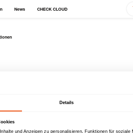
en
News
CHECK CLOUD
tionen
-Stationen
Details
Cookies
ukten
nhalte und Anzeigen zu personalisieren, Funktionen für soziale