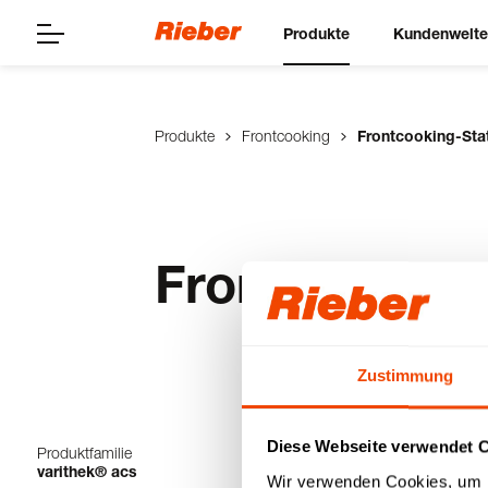
Produkte
Kundenwelt
Produkte
Frontcooking
Frontcooking-Sta
Frontcooking
Zustimmung
Diese Webseite verwendet 
Produktfamilie
1-18 von 18 Prod
varithek® acs
Wir verwenden Cookies, um I