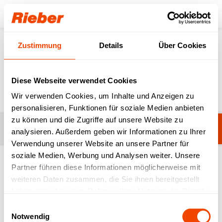
Login
Zustimmung
Details
Über Cookies
Produkte
Gastronorm-System
GN-Behälter
GN-Behälter
Diese Webseite verwendet Cookies
Wir verwenden Cookies, um Inhalte und Anzeigen zu
personalisieren, Funktionen für soziale Medien anbieten
zu können und die Zugriffe auf unsere Website zu
Filter
Edelstahl Standard
analysieren. Außerdem geben wir Informationen zu Ihrer
Verwendung unserer Website an unsere Partner für
soziale Medien, Werbung und Analysen weiter. Unsere
Partner führen diese Informationen möglicherweise mit
1-20 von 166 Produkten
weiteren Daten zusammen, die Sie ihnen bereitgestellt
haben oder die sie im Rahmen Ihrer Nutzung der Dienste
gesammelt haben.
Einwilligungsauswahl
Notwendig