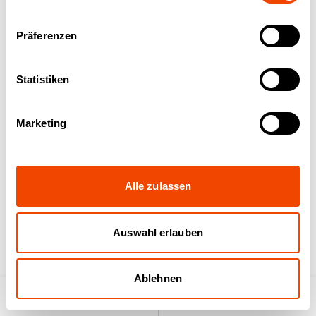
Präferenzen
Kochdeckel 1/1
Kochdeckel 2/3
Edelstahl
Edelstahl
Statistiken
Marketing
Alle zulassen
Kochdeckel 1/2
Kochdeckel 1/3
Edelstahl
Edelstahl
Auswahl erlauben
Ablehnen
Produktsuche
Anfrageliste