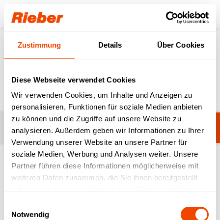
Login
Zustimmung
Details
Über Cookies
Produkte
Gastronorm-System
GN-Deckel
GN-Deckel
Diese Webseite verwendet Cookies
Wir verwenden Cookies, um Inhalte und Anzeigen zu
personalisieren, Funktionen für soziale Medien anbieten
zu können und die Zugriffe auf unsere Website zu
Filter
Kochdeckel Edelstahl
analysieren. Außerdem geben wir Informationen zu Ihrer
Verwendung unserer Website an unsere Partner für
soziale Medien, Werbung und Analysen weiter. Unsere
Partner führen diese Informationen möglicherweise mit
1-8 von 8 Produkten
weiteren Daten zusammen, die Sie ihnen bereitgestellt
haben oder die sie im Rahmen Ihrer Nutzung der Dienste
gesammelt haben.
Einwilligungsauswahl
Notwendig