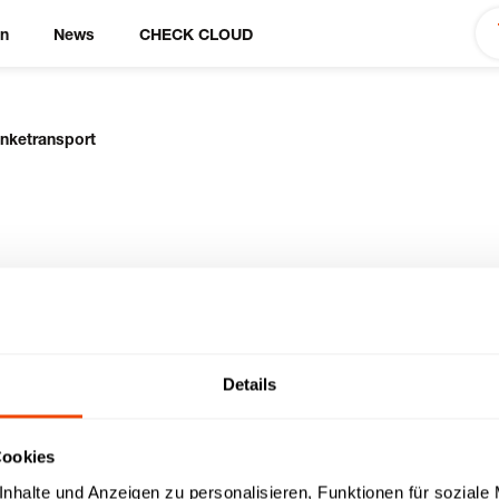
en
News
CHECK CLOUD
nketransport
etränketransport
Details
Cookies
ten
nhalte und Anzeigen zu personalisieren, Funktionen für soziale