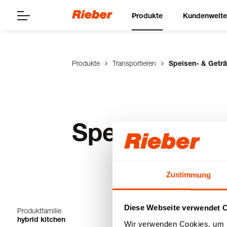
Produkte
Kundenwelt
Produkte
Transportieren
Speisen- & Geträ
Speisen- & G
Zustimmung
Diese Webseite verwendet 
Produktfamilie
1-3 von 3 Produk
hybrid kitchen
Wir verwenden Cookies, um I