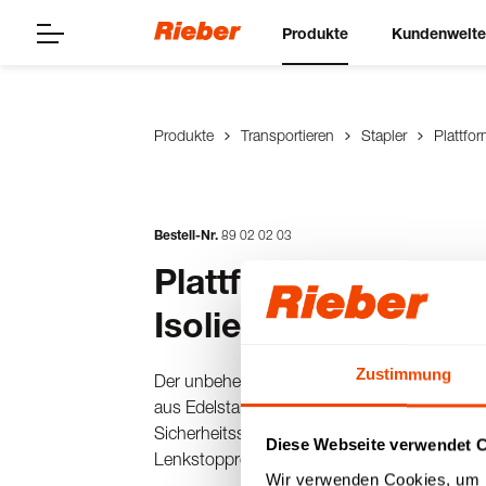
Produkte
Kundenwelt
Produkte
Transportieren
Stapler
Plattfo
Bestell-Nr.
89
02
02
03
Plattformstapler kle
Isolierg.
Zustimmung
Der unbeheizte Plattformstapler für Kunststof
aus Edelstahl, Korpus einwandig, Einlegeblec
Sicherheitsschiebegriff, 4 Stoßecken, rostfre
Diese Webseite verwendet 
Lenkstopprollen).
Wir verwenden Cookies, um I