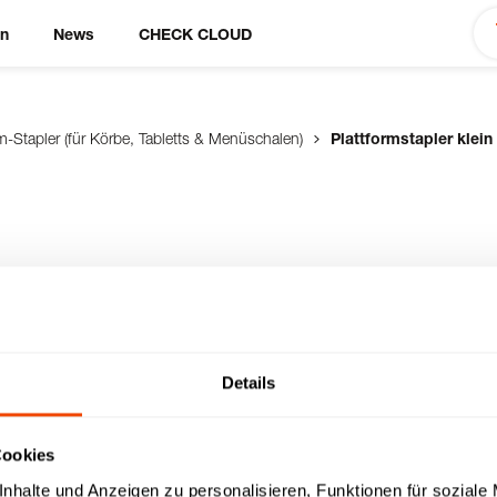
en
News
CHECK CLOUD
rm-Stapler (für Körbe, Tabletts & Menüschalen)
Plattformstapler klein 
in Kunst.-
Details
fteile, geschlossen
h mit Schlitzlochung,
ie Rollen (2 Lenk- & 2
Cookies
nhalte und Anzeigen zu personalisieren, Funktionen für soziale