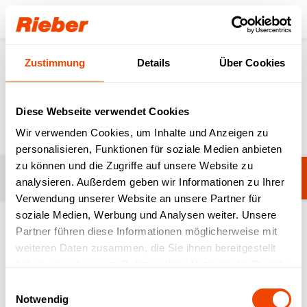
Login
Zustimmung
Details
Über Cookies
Produkte
Transportieren
Stapler
Stapler
Diese Webseite verwendet Cookies
Wir verwenden Cookies, um Inhalte und Anzeigen zu
personalisieren, Funktionen für soziale Medien anbieten
zu können und die Zugriffe auf unsere Website zu
Filter
GNauto Stapler für Behälter
analysieren. Außerdem geben wir Informationen zu Ihrer
Verwendung unserer Website an unsere Partner für
soziale Medien, Werbung und Analysen weiter. Unsere
Partner führen diese Informationen möglicherweise mit
1-3 von 3 Produkten
weiteren Daten zusammen, die Sie ihnen bereitgestellt
haben oder die sie im Rahmen Ihrer Nutzung der Dienste
gesammelt haben.
Einwilligungsauswahl
Notwendig