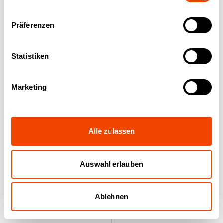
Präferenzen
Plasma-Generator
Plasma-Generator
Advanced (Satz)
Profi (Satz)
Statistiken
Marketing
Alle zulassen
Elektrostatische
Zusatzverkleidung
Filtereinheit (Satz)
(Satz) 1100 schwarz
Auswahl erlauben
Ablehnen
Produktsuche
Anfrageliste