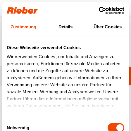
Login
Zustimmung
Details
Über Cookies
Produkte
Zubehör
Varithek
Varithek
Diese Webseite verwendet Cookies
Wir verwenden Cookies, um Inhalte und Anzeigen zu
personalisieren, Funktionen für soziale Medien anbieten
zu können und die Zugriffe auf unsere Website zu
Filter
Varithek Zubehör
analysieren. Außerdem geben wir Informationen zu Ihrer
Verwendung unserer Website an unsere Partner für
soziale Medien, Werbung und Analysen weiter. Unsere
Partner führen diese Informationen möglicherweise mit
1-20 von 36 Produkten
weiteren Daten zusammen, die Sie ihnen bereitgestellt
haben oder die sie im Rahmen Ihrer Nutzung der Dienste
gesammelt haben.
Einwilligungsauswahl
Notwendig