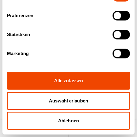
Präferenzen
STW 2-Fächer beheizt
STW 2-Wannen & 2-
Fächer beheizt
Statistiken
Marketing
Alle zulassen
STW 3-Fächer beheizt
STW 3-Wannen & 3-
Fächer beheizt
Auswahl erlauben
Ablehnen
Produktsuche
Anfrageliste