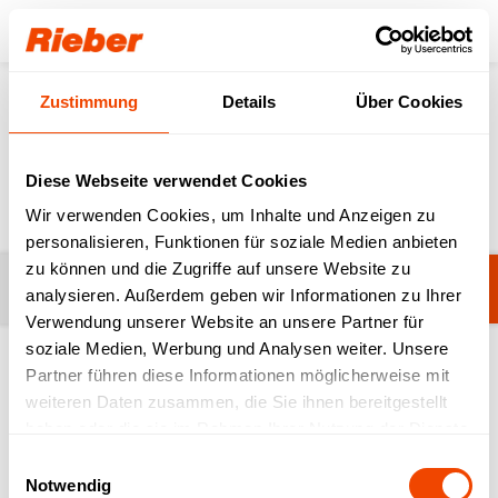
Login
Zustimmung
Details
Über Cookies
Produkte
Zubereiten & Ausgeben
Ausgabelösungen
Ausgabelösungen
Diese Webseite verwendet Cookies
Wir verwenden Cookies, um Inhalte und Anzeigen zu
personalisieren, Funktionen für soziale Medien anbieten
zu können und die Zugriffe auf unsere Website zu
Filter
STW - Speisentransportwagen
analysieren. Außerdem geben wir Informationen zu Ihrer
Verwendung unserer Website an unsere Partner für
soziale Medien, Werbung und Analysen weiter. Unsere
Partner führen diese Informationen möglicherweise mit
1-5 von 5 Produkten
weiteren Daten zusammen, die Sie ihnen bereitgestellt
haben oder die sie im Rahmen Ihrer Nutzung der Dienste
gesammelt haben.
Einwilligungsauswahl
Notwendig