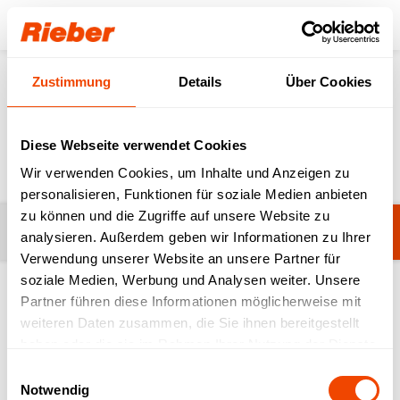
Login
Zustimmung
Details
Über Cookies
Produkte
Zubereiten & Ausgeben
Ausgabelösungen
Ausgabelösungen
Diese Webseite verwendet Cookies
Wir verwenden Cookies, um Inhalte und Anzeigen zu
personalisieren, Funktionen für soziale Medien anbieten
zu können und die Zugriffe auf unsere Website zu
Filter
catering kitchen System
analysieren. Außerdem geben wir Informationen zu Ihrer
Verwendung unserer Website an unsere Partner für
soziale Medien, Werbung und Analysen weiter. Unsere
Partner führen diese Informationen möglicherweise mit
1-20 von 68 Produkten
weiteren Daten zusammen, die Sie ihnen bereitgestellt
haben oder die sie im Rahmen Ihrer Nutzung der Dienste
gesammelt haben.
Einwilligungsauswahl
Notwendig