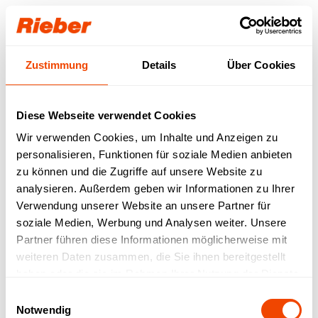
Login
Zustimmung
Details
Über Cookies
Unser Download-
Bereich für Sie.
Diese Webseite verwendet Cookies
Wir verwenden Cookies, um Inhalte und Anzeigen zu
Step 1: Wählen Sie Ihr Produkt / Ihre
personalisieren, Funktionen für soziale Medien anbieten
Produktfamilie aus
Step 2: Wählen sie Ihren Download-Typ aus
zu können und die Zugriffe auf unsere Website zu
Verfügbare Downloads werden abgerufen…
analysieren. Außerdem geben wir Informationen zu Ihrer
Verwendung unserer Website an unsere Partner für
FREI VERFÜGBAR
| Datenblätter |
soziale Medien, Werbung und Analysen weiter. Unsere
Betriebsanleitungen | Prospekte | Kataloge
Partner führen diese Informationen möglicherweise mit
MIT LOGIN VERFÜGBAR
| Bruttopreislisten |
weiteren Daten zusammen, die Sie ihnen bereitgestellt
LV-Texte | Zeichnungen | IFC-Daten | Revit
haben oder die sie im Rahmen Ihrer Nutzung der Dienste
gesammelt haben.
Einwilligungsauswahl
Notwendig