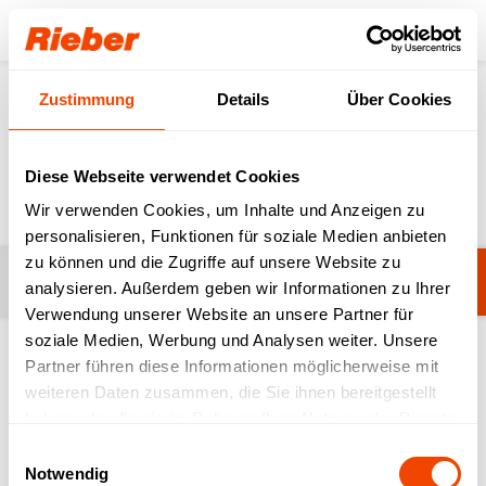
Login
Zustimmung
Details
Über Cookies
Produkte
Speisenverteilung
Essen auf Rädern
Essen auf Rädern
Diese Webseite verwendet Cookies
Wir verwenden Cookies, um Inhalte und Anzeigen zu
personalisieren, Funktionen für soziale Medien anbieten
zu können und die Zugriffe auf unsere Website zu
Filter
Noch keine Filter ausgewählt.
analysieren. Außerdem geben wir Informationen zu Ihrer
Verwendung unserer Website an unsere Partner für
soziale Medien, Werbung und Analysen weiter. Unsere
Partner führen diese Informationen möglicherweise mit
1-20 von 29 Produkten
weiteren Daten zusammen, die Sie ihnen bereitgestellt
haben oder die sie im Rahmen Ihrer Nutzung der Dienste
gesammelt haben.
Einwilligungsauswahl
Notwendig