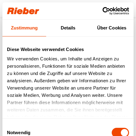
Login
Zustimmung
Details
Über Cookies
Impressum
Diese Webseite verwendet Cookies
Rieber GmbH & Co. KG
Wir verwenden Cookies, um Inhalte und Anzeigen zu
Hoffmannstrasse 44
personalisieren, Funktionen für soziale Medien anbieten
D-72770 Reutlingen
zu können und die Zugriffe auf unsere Website zu
analysieren. Außerdem geben wir Informationen zu Ihrer
Verwendung unserer Website an unsere Partner für
Telefon: +49 (0) 7121 518-0
soziale Medien, Werbung und Analysen weiter. Unsere
Telefax: +49 (0) 7121 518-300
Partner führen diese Informationen möglicherweise mit
E-Mail:
info@rieber.de
weiteren Daten zusammen, die Sie ihnen bereitgestellt
haben oder die sie im Rahmen Ihrer Nutzung der Dienste
gesammelt haben.
Einwilligungsauswahl
Rechtsform: Kommanditgesellschaft, Sitz: Reutlingen,
Notwendig
Registergericht: Stuttgart HRA 350581.