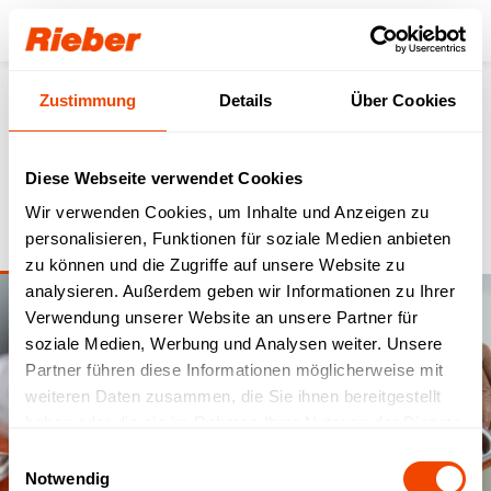
Login
Zustimmung
Details
Über Cookies
Krankenhaus
Diese Webseite verwendet Cookies
Perfekte Patientenverpflegung durch vielfältige Systemlösungen,
mit höchsten Standards in Sachen Temperatursicherheit, Hygiene
Wir verwenden Cookies, um Inhalte und Anzeigen zu
und Speisenqualität.
personalisieren, Funktionen für soziale Medien anbieten
zu können und die Zugriffe auf unsere Website zu
analysieren. Außerdem geben wir Informationen zu Ihrer
Verwendung unserer Website an unsere Partner für
soziale Medien, Werbung und Analysen weiter. Unsere
Partner führen diese Informationen möglicherweise mit
weiteren Daten zusammen, die Sie ihnen bereitgestellt
haben oder die sie im Rahmen Ihrer Nutzung der Dienste
gesammelt haben.
Einwilligungsauswahl
Notwendig