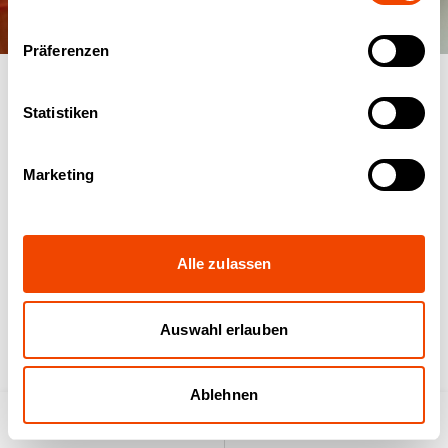
Präferenzen
02
/
12
Statistiken
Gesundheit und vielfältige Frische
Marketing
Speziell bei den Verpflegungskonzepten eines
Krankenhauses kommt es auf eine professionelle
Alle zulassen
Lösung für die Speisenverteilung im Haus an. Denn hier
müssen Speisen möglichst wirtschaftlich, effektiv und
akribisch, gemäß den gesetzlichen HACCP-
Auswahl erlauben
Hygienerichtlinien verteilt werden. Zudem sollen den
Patienten leckere, frische und richtig temperierte
Speisen serviert werden, abgestimmt auf die individuelle
Ablehnen
Diät der Patienten.
Produktsuche
Anfrageliste