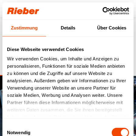
Login
Zustimmung
Details
Über Cookies
Katastrophenschutz
Diese Webseite verwendet Cookies
Höchste Flexibilität, Sicherheit und Zuverlässigkeit bei jeden
Einsatzgegebenheiten für die Zubereitung & den Speisentransport
Wir verwenden Cookies, um Inhalte und Anzeigen zu
bei Hilfs- und Katastropheneinsätzen.
personalisieren, Funktionen für soziale Medien anbieten
zu können und die Zugriffe auf unsere Website zu
analysieren. Außerdem geben wir Informationen zu Ihrer
Verwendung unserer Website an unsere Partner für
soziale Medien, Werbung und Analysen weiter. Unsere
Partner führen diese Informationen möglicherweise mit
weiteren Daten zusammen, die Sie ihnen bereitgestellt
haben oder die sie im Rahmen Ihrer Nutzung der Dienste
gesammelt haben.
Einwilligungsauswahl
Notwendig