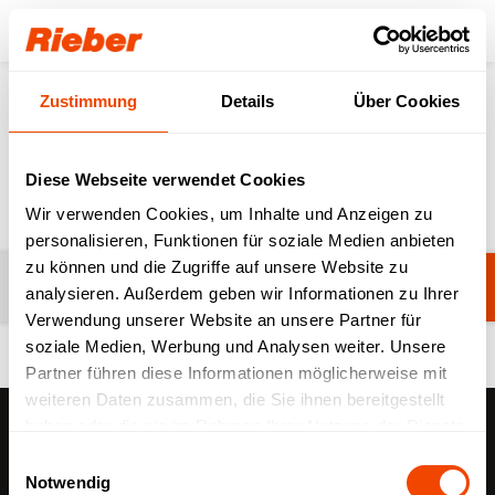
Login
Zustimmung
Details
Über Cookies
Produkte
Neuheiten & Digitales
Digitales Zubehör
Digitales Zubehör
Diese Webseite verwendet Cookies
Wir verwenden Cookies, um Inhalte und Anzeigen zu
personalisieren, Funktionen für soziale Medien anbieten
zu können und die Zugriffe auf unsere Website zu
Filter
Noch keine Filter ausgewählt.
analysieren. Außerdem geben wir Informationen zu Ihrer
Verwendung unserer Website an unsere Partner für
soziale Medien, Werbung und Analysen weiter. Unsere
Partner führen diese Informationen möglicherweise mit
weiteren Daten zusammen, die Sie ihnen bereitgestellt
haben oder die sie im Rahmen Ihrer Nutzung der Dienste
gesammelt haben.
Einwilligungsauswahl
info@rieber.de
Notwendig