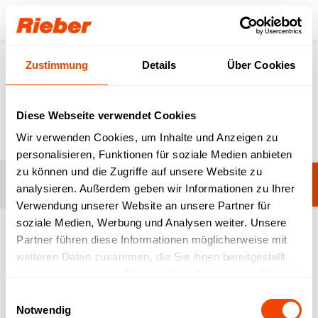
Login
Zustimmung
Details
Über Cookies
Produkte
Frontcooking
Transport- & Kochgeräte
Transport- & Kochgeräte
Diese Webseite verwendet Cookies
Wir verwenden Cookies, um Inhalte und Anzeigen zu
personalisieren, Funktionen für soziale Medien anbieten
zu können und die Zugriffe auf unsere Website zu
Filter
Noch keine Filter ausgewählt.
analysieren. Außerdem geben wir Informationen zu Ihrer
Verwendung unserer Website an unsere Partner für
soziale Medien, Werbung und Analysen weiter. Unsere
Partner führen diese Informationen möglicherweise mit
1-20 von 106 Produkten
weiteren Daten zusammen, die Sie ihnen bereitgestellt
haben oder die sie im Rahmen Ihrer Nutzung der Dienste
gesammelt haben.
Einwilligungsauswahl
Notwendig