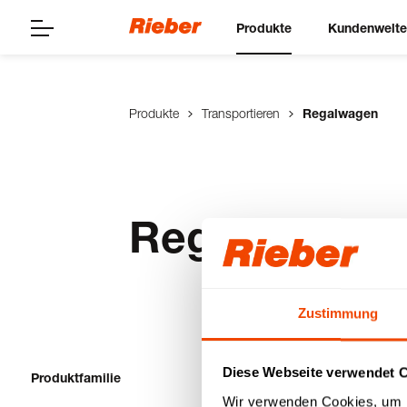
Produkte
Kundenwelt
Produkte
Transportieren
Regalwagen
Regalwagen
Zustimmung
Diese Webseite verwendet 
Produktfamilie
1-20 von 32 Prod
Wir verwenden Cookies, um I