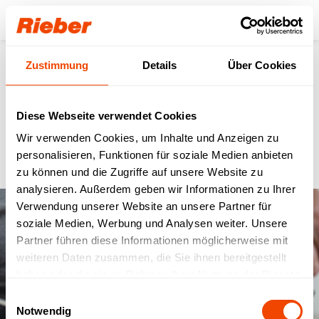
Login
Zustimmung
Details
Über Cookies
Senioren- & Pflegeheime
Diese Webseite verwendet Cookies
Die vielfältigen Systemlösungen für Senioren- & Pflegeheime, damit
der Speisenplan flexibel und bedürfnisgerecht, mit höchsten
Wir verwenden Cookies, um Inhalte und Anzeigen zu
Standards in Sachen Sicherheit, Hygiene und Speisenqualität
erstellt werden kann.
personalisieren, Funktionen für soziale Medien anbieten
zu können und die Zugriffe auf unsere Website zu
analysieren. Außerdem geben wir Informationen zu Ihrer
Verwendung unserer Website an unsere Partner für
soziale Medien, Werbung und Analysen weiter. Unsere
Partner führen diese Informationen möglicherweise mit
weiteren Daten zusammen, die Sie ihnen bereitgestellt
haben oder die sie im Rahmen Ihrer Nutzung der Dienste
gesammelt haben.
Einwilligungsauswahl
Notwendig