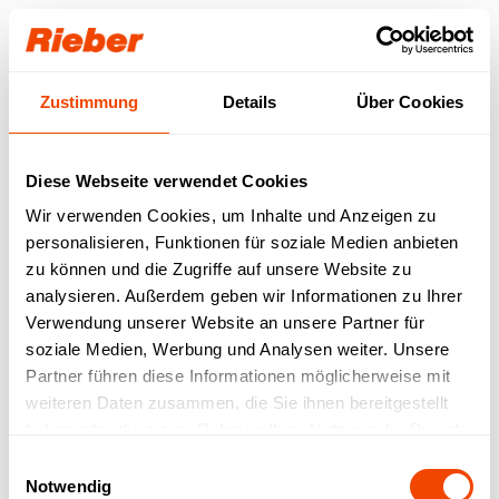
Login
Zustimmung
Details
Über Cookies
Unser Download-
Bereich für Sie.
Diese Webseite verwendet Cookies
Wir verwenden Cookies, um Inhalte und Anzeigen zu
Step 1: Wählen Sie Ihr Produkt / Ihre
personalisieren, Funktionen für soziale Medien anbieten
Produktfamilie aus
Step 2: Wählen sie Ihren Download-Typ aus
zu können und die Zugriffe auf unsere Website zu
Verfügbare Downloads werden abgerufen…
analysieren. Außerdem geben wir Informationen zu Ihrer
Verwendung unserer Website an unsere Partner für
FREI VERFÜGBAR
| Datenblätter |
soziale Medien, Werbung und Analysen weiter. Unsere
Betriebsanleitungen | Prospekte | Kataloge
Partner führen diese Informationen möglicherweise mit
MIT LOGIN VERFÜGBAR
| Bruttopreislisten |
weiteren Daten zusammen, die Sie ihnen bereitgestellt
LV-Texte | Zeichnungen | IFC-Daten | Revit
haben oder die sie im Rahmen Ihrer Nutzung der Dienste
gesammelt haben.
Einwilligungsauswahl
Notwendig