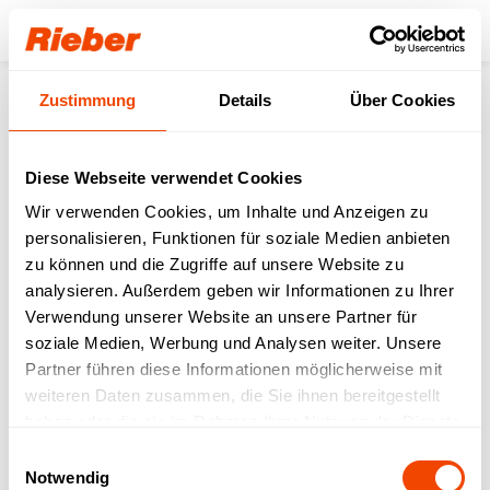
Login
Zustimmung
Details
Über Cookies
Unser Download-
Bereich für Sie.
Diese Webseite verwendet Cookies
Wir verwenden Cookies, um Inhalte und Anzeigen zu
Step 1: Wählen Sie Ihr Produkt / Ihre
personalisieren, Funktionen für soziale Medien anbieten
Produktfamilie aus
Step 2: Wählen sie Ihren Download-Typ aus
zu können und die Zugriffe auf unsere Website zu
analysieren. Außerdem geben wir Informationen zu Ihrer
Verwendung unserer Website an unsere Partner für
FREI VERFÜGBAR
| Datenblätter |
soziale Medien, Werbung und Analysen weiter. Unsere
Betriebsanleitungen | Prospekte | Kataloge
Partner führen diese Informationen möglicherweise mit
MIT LOGIN VERFÜGBAR
| Bruttopreislisten |
weiteren Daten zusammen, die Sie ihnen bereitgestellt
LV-Texte | Zeichnungen | IFC-Daten | Revit
haben oder die sie im Rahmen Ihrer Nutzung der Dienste
gesammelt haben.
Einwilligungsauswahl
Notwendig