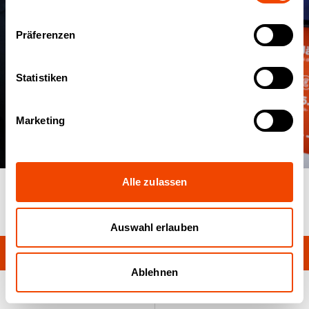
Präferenzen
Statistiken
Marketing
Alle zulassen
02
/
05
Auswahl erlauben
Ablehnen
GN fill & coverstation
Produktsuche
Anfrageliste