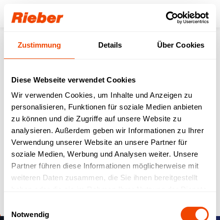
Login
Zustimmung
Details
Über Cookies
Zurück zur Übersicht
Diese Webseite verwendet Cookies
Digital von der
Wir verwenden Cookies, um Inhalte und Anzeigen zu
personalisieren, Funktionen für soziale Medien anbieten
Produktion bis zur
zu können und die Zugriffe auf unsere Website zu
Speisenlogistik – Die
analysieren. Außerdem geben wir Informationen zu Ihrer
Verwendung unserer Website an unsere Partner für
neue GN fillstation &
soziale Medien, Werbung und Analysen weiter. Unsere
coverstation
Partner führen diese Informationen möglicherweise mit
weiteren Daten zusammen, die Sie ihnen bereitgestellt
haben oder die sie im Rahmen Ihrer Nutzung der Dienste
Innovation
10.10.2025
gesammelt haben.
Einwilligungsauswahl
Notwendig