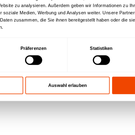
Website zu analysieren. Außerdem geben wir Informationen zu I
r soziale Medien, Werbung und Analysen weiter. Unsere Partner
 Daten zusammen, die Sie ihnen bereitgestellt haben oder die s
n.
wnload
Präferenzen
Statistiken
Auswahl erlauben
it einem
Preisübersich
 | Videos |
Preise | Produktinformatione