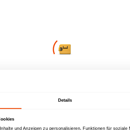
en
News
CHECK CLOUD
ad-Bereich für Sie.
Verfügbare Downloads werden abgerufen…
t / Ihre Produktfamilie aus
wnload-Typ aus
Details
etriebsanleitungen | Prospekte | Kataloge
Cookies
islisten | LV-Texte | Zeichnungen | IFC-Daten | Revit
nhalte und Anzeigen zu personalisieren, Funktionen für soziale