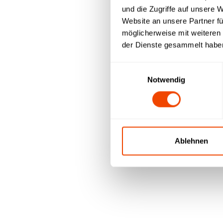
und die Zugriffe auf unsere 
Website an unsere Partner fü
möglicherweise mit weiteren
der Dienste gesammelt habe
Weitere Dokumente zum Do
Einwilligungsauswahl
Einkaufsbedingungen
Notwendig
Code of Conduct
Lieferantenselbstauskunft
hier downloaden
→
Ablehnen
Marketing Infos m
Klick - Broschüren