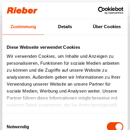
Login
Zustimmung
Details
Über Cookies
Unser Download-
Bereich für Sie.
Diese Webseite verwendet Cookies
Wir verwenden Cookies, um Inhalte und Anzeigen zu
Step 1: Wählen Sie Ihr Produkt / Ihre
personalisieren, Funktionen für soziale Medien anbieten
Produktfamilie aus
Step 2: Wählen sie Ihren Download-Typ aus
zu können und die Zugriffe auf unsere Website zu
analysieren. Außerdem geben wir Informationen zu Ihrer
Verwendung unserer Website an unsere Partner für
FREI VERFÜGBAR
| Datenblätter |
soziale Medien, Werbung und Analysen weiter. Unsere
Betriebsanleitungen | Prospekte | Kataloge
Partner führen diese Informationen möglicherweise mit
MIT LOGIN VERFÜGBAR
| Bruttopreislisten |
weiteren Daten zusammen, die Sie ihnen bereitgestellt
LV-Texte | Zeichnungen | IFC-Daten | Revit
haben oder die sie im Rahmen Ihrer Nutzung der Dienste
gesammelt haben.
Einwilligungsauswahl
Notwendig