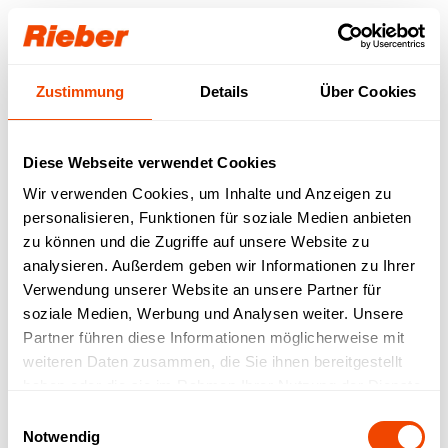
Login
Zustimmung
Details
Über Cookies
Unser Download-
Bereich für Sie.
Diese Webseite verwendet Cookies
Wir verwenden Cookies, um Inhalte und Anzeigen zu
Step 1: Wählen Sie Ihr Produkt / Ihre
personalisieren, Funktionen für soziale Medien anbieten
Produktfamilie aus
Step 2: Wählen sie Ihren Download-Typ aus
zu können und die Zugriffe auf unsere Website zu
Verfügbare Downloads werden abgerufen…
analysieren. Außerdem geben wir Informationen zu Ihrer
Verwendung unserer Website an unsere Partner für
FREI VERFÜGBAR
| Datenblätter |
soziale Medien, Werbung und Analysen weiter. Unsere
Betriebsanleitungen | Prospekte | Kataloge
Partner führen diese Informationen möglicherweise mit
MIT LOGIN VERFÜGBAR
| Bruttopreislisten |
weiteren Daten zusammen, die Sie ihnen bereitgestellt
LV-Texte | Zeichnungen | IFC-Daten | Revit
haben oder die sie im Rahmen Ihrer Nutzung der Dienste
gesammelt haben.
Einwilligungsauswahl
Notwendig