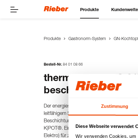
Produkte
Kundenwelt
Produkte
Gastronorm-System
GN-Kochtop
Bestell-Nr.
84
01
08
66
thermoplates® C 2/
beschichtet
Der energiesparende & patentierte Kochtop
Zustimmung
leitfähigem SWISS-PLY Mehrschichtmaterial p
Beschichtung - mit abgerundeten Ecken für
Diese Webseite verwendet 
K|POT®. Einsatzbar mit direkter Kontaktwärm
Elektro) für zeitsparendes Zubereiten, durch 
Wir verwenden Cookies, um I