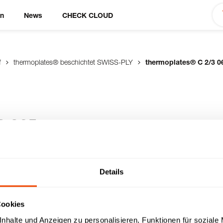
en
News
CHECK CLOUD
f
thermoplates® beschichtet SWISS-PLY
thermoplates® C 2/3 0
3 065
f im GN-Maß aus
Details
lus Antihaft-
 die Anwendung auf
Cookies
e (Ceran, Induktion,
sehr schnelle &
nhalte und Anzeigen zu personalisieren, Funktionen für soziale