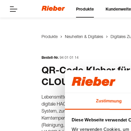
Produkte
Kundenwelt
Produkte
Neuheiten & Digitales
Digitales Z
Bestell-Nr.
94
01
01
14
QR-Code Kleber fü
CLOUD
Lebensmittelzertifizierter QR-Code Kleber (46
Zustimmung
digitale HACCP-Dokumentation mit unse
System, zum Scannen mit der App. Für Mobi
Kerntemperaturmessung, sowie universale C
Diese Webseite verwendet 
(Reinigung, Hygiene, Wartung, ToDo´s etc.). 
Wir verwenden Cookies, um I