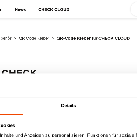
en
News
CHECK CLOUD
ubehör
QR Code Kleber
QR-Code Kleber für CHECK CLOUD
r CHECK
 x 23 mm) für die
Details
rem CHECK HACCP
le
hecklisten
Cookies
Papier- & lückenlose
nhalte und Anzeigen zu personalisieren, Funktionen für soziale