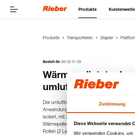
Produkte
Kundenwelt
Produkte
Transportieren
Stapler
Plattfo
Bestell-Nr.
89
02
01
09
Wärmepelletstapler 
umluftbeheizt 1/1
Der umluftbeheizte Wärmepellet-Stapler aus E
Zustimmung
Anwendung mit GN-Wärmepellets aus Edelst
isoliert, mit 2-teiligem Register (für 56x Wär
Diese Webseite verwendet 
Wärmepellets 1/1), Sicherheitsschiebegriff, 4
Rollen (2 Lenk- & 2 Lenkstopprollen).
Wir verwenden Cookies, um I