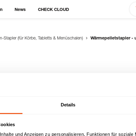
en
News
CHECK CLOUD
rm-Stapler (für Körbe, Tabletts & Menüschalen)
Wärmepelletstapler - 
-
delstahl, in
Details
ahl, doppelwandig
mepellets 1/2 oder 24x
Cookies
 Stoßecken, rostfreie
nhalte und Anzeigen zu personalisieren, Funktionen für soziale