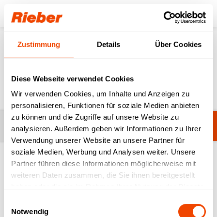
Login
Zustimmung
Details
Über Cookies
Produkte
Zubereiten & Ausgeben
Zubereiten
Zubereiten
Diese Webseite verwendet Cookies
Wir verwenden Cookies, um Inhalte und Anzeigen zu
personalisieren, Funktionen für soziale Medien anbieten
zu können und die Zugriffe auf unsere Website zu
Filter
Noch keine Filter ausgewählt.
analysieren. Außerdem geben wir Informationen zu Ihrer
Verwendung unserer Website an unsere Partner für
soziale Medien, Werbung und Analysen weiter. Unsere
Partner führen diese Informationen möglicherweise mit
1-20 von 129 Produkten
weiteren Daten zusammen, die Sie ihnen bereitgestellt
haben oder die sie im Rahmen Ihrer Nutzung der Dienste
gesammelt haben.
Einwilligungsauswahl
Notwendig