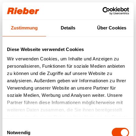
Login
Zustimmung
Details
Über Cookies
Unser Download-
Bereich für Sie.
Diese Webseite verwendet Cookies
Wir verwenden Cookies, um Inhalte und Anzeigen zu
Step 1: Wählen Sie Ihr Produkt / Ihre
personalisieren, Funktionen für soziale Medien anbieten
Produktfamilie aus
Step 2: Wählen sie Ihren Download-Typ aus
zu können und die Zugriffe auf unsere Website zu
Verfügbare Downloads werden abgerufen…
analysieren. Außerdem geben wir Informationen zu Ihrer
Verwendung unserer Website an unsere Partner für
FREI VERFÜGBAR
| Datenblätter |
soziale Medien, Werbung und Analysen weiter. Unsere
Betriebsanleitungen | Prospekte | Kataloge
Partner führen diese Informationen möglicherweise mit
MIT LOGIN VERFÜGBAR
| Bruttopreislisten |
weiteren Daten zusammen, die Sie ihnen bereitgestellt
LV-Texte | Zeichnungen | IFC-Daten | Revit
haben oder die sie im Rahmen Ihrer Nutzung der Dienste
gesammelt haben.
Einwilligungsauswahl
Notwendig