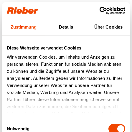
Login
Zustimmung
Details
Über Cookies
Unser Download-
Bereich für Sie.
Diese Webseite verwendet Cookies
Wir verwenden Cookies, um Inhalte und Anzeigen zu
Step 1: Wählen Sie Ihr Produkt / Ihre
personalisieren, Funktionen für soziale Medien anbieten
Produktfamilie aus
Step 2: Wählen sie Ihren Download-Typ aus
zu können und die Zugriffe auf unsere Website zu
Verfügbare Downloads werden abgerufen…
analysieren. Außerdem geben wir Informationen zu Ihrer
Verwendung unserer Website an unsere Partner für
FREI VERFÜGBAR
| Datenblätter |
soziale Medien, Werbung und Analysen weiter. Unsere
Betriebsanleitungen | Prospekte | Kataloge
Partner führen diese Informationen möglicherweise mit
MIT LOGIN VERFÜGBAR
| Bruttopreislisten |
weiteren Daten zusammen, die Sie ihnen bereitgestellt
LV-Texte | Zeichnungen | IFC-Daten | Revit
haben oder die sie im Rahmen Ihrer Nutzung der Dienste
gesammelt haben.
Einwilligungsauswahl
Notwendig