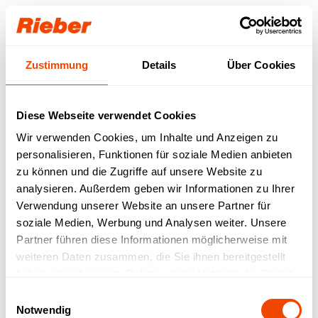
Login
Zustimmung
Details
Über Cookies
Unser Download-
Bereich für Sie.
Diese Webseite verwendet Cookies
Wir verwenden Cookies, um Inhalte und Anzeigen zu
Step 1: Wählen Sie Ihr Produkt / Ihre
personalisieren, Funktionen für soziale Medien anbieten
Produktfamilie aus
Step 2: Wählen sie Ihren Download-Typ aus
zu können und die Zugriffe auf unsere Website zu
Verfügbare Downloads werden abgerufen…
analysieren. Außerdem geben wir Informationen zu Ihrer
Verwendung unserer Website an unsere Partner für
FREI VERFÜGBAR
| Datenblätter |
soziale Medien, Werbung und Analysen weiter. Unsere
Betriebsanleitungen | Prospekte | Kataloge
Partner führen diese Informationen möglicherweise mit
MIT LOGIN VERFÜGBAR
| Bruttopreislisten |
weiteren Daten zusammen, die Sie ihnen bereitgestellt
LV-Texte | Zeichnungen | IFC-Daten | Revit
haben oder die sie im Rahmen Ihrer Nutzung der Dienste
gesammelt haben.
Einwilligungsauswahl
Notwendig