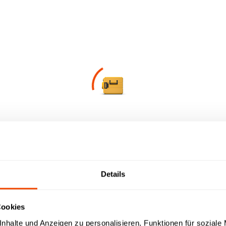
en
News
CHECK CLOUD
ad-Bereich für Sie.
Verfügbare Downloads werden abgerufen…
t / Ihre Produktfamilie aus
wnload-Typ aus
Details
etriebsanleitungen | Prospekte | Kataloge
Cookies
islisten | LV-Texte | Zeichnungen | IFC-Daten | Revit
nhalte und Anzeigen zu personalisieren, Funktionen für soziale