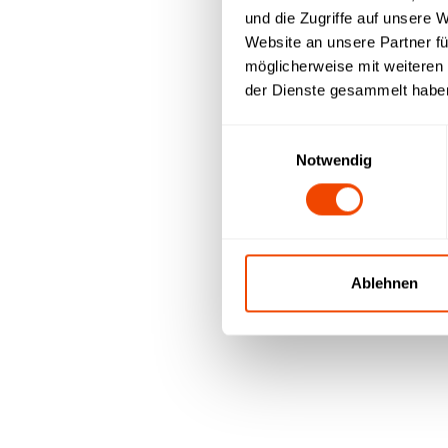
und die Zugriffe auf unsere 
Website an unsere Partner fü
möglicherweise mit weiteren
der Dienste gesammelt habe
Weitere Dokumente zum Do
Einwilligungsauswahl
Einkaufsbedingungen
Notwendig
Code of Conduct
Lieferantenselbstauskunft
hier downloaden
→
Ablehnen
Marketing Infos m
Klick - Broschüren