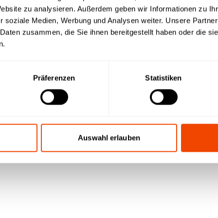
Website zu analysieren. Außerdem geben wir Informationen zu I
r soziale Medien, Werbung und Analysen weiter. Unsere Partner
 Daten zusammen, die Sie ihnen bereitgestellt haben oder die s
n.
wnload
Präferenzen
Statistiken
Auswahl erlauben
it einem
Preisübersich
 | Videos |
Preise | Produktinformatione