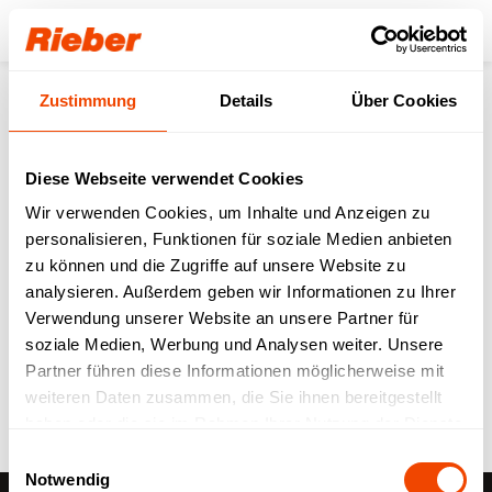
Login
Zustimmung
Details
Über Cookies
Zurück zur Übersicht
Diese Webseite verwendet Cookies
Zukunftsweisende
Wir verwenden Cookies, um Inhalte und Anzeigen zu
personalisieren, Funktionen für soziale Medien anbieten
Einsatzverpflegung
zu können und die Zugriffe auf unsere Website zu
analysieren. Außerdem geben wir Informationen zu Ihrer
Medienecho
29.08.2025
Verwendung unserer Website an unsere Partner für
soziale Medien, Werbung und Analysen weiter. Unsere
Partner führen diese Informationen möglicherweise mit
weiteren Daten zusammen, die Sie ihnen bereitgestellt
haben oder die sie im Rahmen Ihrer Nutzung der Dienste
gesammelt haben.
Einwilligungsauswahl
Notwendig