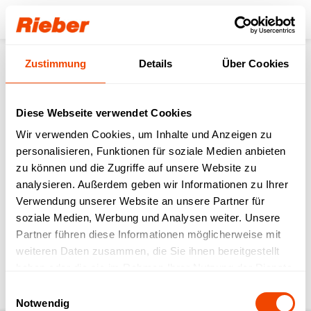
Login
Zustimmung
Details
Über Cookies
Produkte
Digitale Mehrwegorganisation
Equipment
thermoport® Kunststoff
thermoport® K 10 - orange
Service
Transport-Tipps
Diese Webseite verwendet Cookies
Wir verwenden Cookies, um Inhalte und Anzeigen zu
zurück zur Produkt-Seite
personalisieren, Funktionen für soziale Medien anbieten
zu können und die Zugriffe auf unsere Website zu
analysieren. Außerdem geben wir Informationen zu Ihrer
thermoport® K 10 -
Verwendung unserer Website an unsere Partner für
soziale Medien, Werbung und Analysen weiter. Unsere
orange
Partner führen diese Informationen möglicherweise mit
weiteren Daten zusammen, die Sie ihnen bereitgestellt
Download Bedienungsanleitung & weitere
haben oder die sie im Rahmen Ihrer Nutzung der Dienste
Service-Infos
gesammelt haben.
Einwilligungsauswahl
Notwendig