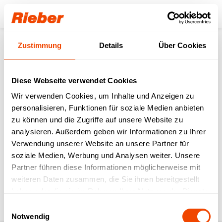
Login
Zustimmung
Details
Über Cookies
Produkte
Digitale Mehrwegorganisation
Equipment
thermoport® Kunststoff
thermoport® K 10 - orange
Service
Sicherheits-Tipps
Diese Webseite verwendet Cookies
Wir verwenden Cookies, um Inhalte und Anzeigen zu
zurück zur Produkt-Seite
personalisieren, Funktionen für soziale Medien anbieten
zu können und die Zugriffe auf unsere Website zu
analysieren. Außerdem geben wir Informationen zu Ihrer
thermoport® K 10 -
Verwendung unserer Website an unsere Partner für
soziale Medien, Werbung und Analysen weiter. Unsere
orange
Partner führen diese Informationen möglicherweise mit
weiteren Daten zusammen, die Sie ihnen bereitgestellt
Download Bedienungsanleitung & weitere
haben oder die sie im Rahmen Ihrer Nutzung der Dienste
Service-Infos
gesammelt haben.
Einwilligungsauswahl
Notwendig