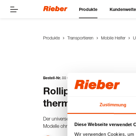
Produkte
Kundenwelt
Produkte
Transportieren
Mobile Helfer
U
Bestell-Nr.
88
07
06
01
Rolliport Kunststoff 
thermoport® K
Zustimmung
Der universelle Transportwagen für alle tra
Diese Webseite verwendet 
Modelle ohne Rollen.
Wir verwenden Cookies, um I