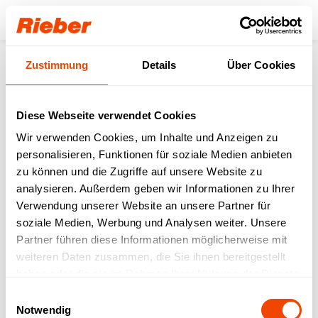
Login
Zustimmung
Details
Über Cookies
Produkte
Transportieren
Stapler
Plattform-Stapler (für Körbe, Tabletts & Menüschalen)
Plattformstapler - unbeheizt 630x425
Diese Webseite verwendet Cookies
Wir verwenden Cookies, um Inhalte und Anzeigen zu
personalisieren, Funktionen für soziale Medien anbieten
zu können und die Zugriffe auf unsere Website zu
analysieren. Außerdem geben wir Informationen zu Ihrer
Verwendung unserer Website an unsere Partner für
soziale Medien, Werbung und Analysen weiter. Unsere
Partner führen diese Informationen möglicherweise mit
weiteren Daten zusammen, die Sie ihnen bereitgestellt
haben oder die sie im Rahmen Ihrer Nutzung der Dienste
gesammelt haben.
Einwilligungsauswahl
Notwendig