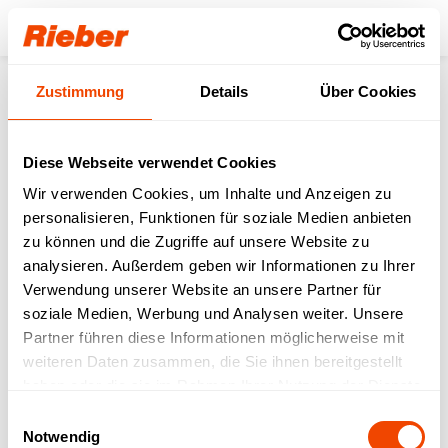
Login
Zustimmung
Details
Über Cookies
zurück zu den Stellenanzeigen
Diese Webseite verwendet Cookies
Monteur/WIG-Schweißer
Wir verwenden Cookies, um Inhalte und Anzeigen zu
personalisieren, Funktionen für soziale Medien anbieten
(m/w/d)
zu können und die Zugriffe auf unsere Website zu
analysieren. Außerdem geben wir Informationen zu Ihrer
Reutlingen
Verwendung unserer Website an unsere Partner für
soziale Medien, Werbung und Analysen weiter. Unsere
Als ein Unternehmen der max maier business group,
Partner führen diese Informationen möglicherweise mit
mit rund 500 Mitarbeitern, bieten wir unseren Kunden
weiteren Daten zusammen, die Sie ihnen bereitgestellt
hochwertige Küchentechnik für die professionelle
haben oder die sie im Rahmen Ihrer Nutzung der Dienste
Gastronomie und den privaten Haushalt. Zusätzlich
gesammelt haben.
Einwilligungsauswahl
entwickeln und fertigen wir eine Vielzahl an technischen
Notwendig