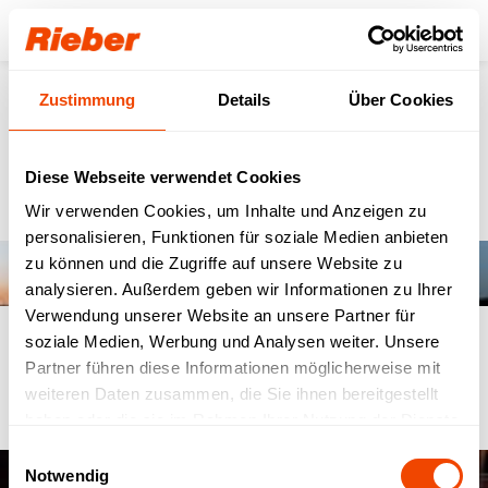
Login
Zustimmung
Details
Über Cookies
Werden Sie Teil unseres
Rieber-Teams.
Diese Webseite verwendet Cookies
Wir verwenden Cookies, um Inhalte und Anzeigen zu
personalisieren, Funktionen für soziale Medien anbieten
zu können und die Zugriffe auf unsere Website zu
analysieren. Außerdem geben wir Informationen zu Ihrer
Verwendung unserer Website an unsere Partner für
soziale Medien, Werbung und Analysen weiter. Unsere
Partner führen diese Informationen möglicherweise mit
Um das Video anzuzeigen sind Marketing Cookies
erforderlich.
weiteren Daten zusammen, die Sie ihnen bereitgestellt
Cookie-Einstellungen aktualisieren
haben oder die sie im Rahmen Ihrer Nutzung der Dienste
gesammelt haben.
Einwilligungsauswahl
Notwendig