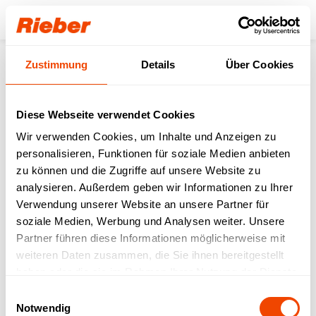
Login
Zustimmung
Details
Über Cookies
Unser Download-
Bereich für Sie.
Diese Webseite verwendet Cookies
Wir verwenden Cookies, um Inhalte und Anzeigen zu
Step 1: Wählen Sie Ihr Produkt / Ihre
personalisieren, Funktionen für soziale Medien anbieten
Produktfamilie aus
Step 2: Wählen sie Ihren Download-Typ aus
zu können und die Zugriffe auf unsere Website zu
analysieren. Außerdem geben wir Informationen zu Ihrer
Verwendung unserer Website an unsere Partner für
FREI VERFÜGBAR
| Datenblätter |
soziale Medien, Werbung und Analysen weiter. Unsere
Betriebsanleitungen | Prospekte | Kataloge
Partner führen diese Informationen möglicherweise mit
MIT LOGIN VERFÜGBAR
| Bruttopreislisten |
weiteren Daten zusammen, die Sie ihnen bereitgestellt
LV-Texte | Zeichnungen | IFC-Daten | Revit
haben oder die sie im Rahmen Ihrer Nutzung der Dienste
gesammelt haben.
Einwilligungsauswahl
Notwendig