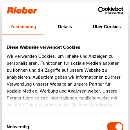
Login
Zustimmung
Details
Über Cookies
Unser Download-
Bereich für Sie.
Diese Webseite verwendet Cookies
Wir verwenden Cookies, um Inhalte und Anzeigen zu
Step 1: Wählen Sie Ihr Produkt / Ihre
personalisieren, Funktionen für soziale Medien anbieten
Produktfamilie aus
Step 2: Wählen sie Ihren Download-Typ aus
zu können und die Zugriffe auf unsere Website zu
analysieren. Außerdem geben wir Informationen zu Ihrer
Verwendung unserer Website an unsere Partner für
FREI VERFÜGBAR
| Datenblätter |
soziale Medien, Werbung und Analysen weiter. Unsere
Betriebsanleitungen | Prospekte | Kataloge
Partner führen diese Informationen möglicherweise mit
MIT LOGIN VERFÜGBAR
| Bruttopreislisten |
weiteren Daten zusammen, die Sie ihnen bereitgestellt
LV-Texte | Zeichnungen | IFC-Daten | Revit
haben oder die sie im Rahmen Ihrer Nutzung der Dienste
gesammelt haben.
Einwilligungsauswahl
Notwendig