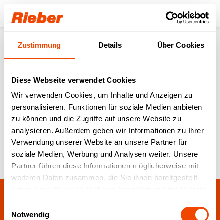
Login
Zustimmung
Details
Über Cookies
Zurück zur Übersicht
Diese Webseite verwendet Cookies
Die neue DIN 18849:
Wir verwenden Cookies, um Inhalte und Anzeigen zu
personalisieren, Funktionen für soziale Medien anbieten
Kennzeichnung von
zu können und die Zugriffe auf unsere Website zu
Speisenbehältern
analysieren. Außerdem geben wir Informationen zu Ihrer
Verwendung unserer Website an unsere Partner für
soziale Medien, Werbung und Analysen weiter. Unsere
Pressemitteilungen
10.06.2026
Partner führen diese Informationen möglicherweise mit
weiteren Daten zusammen, die Sie ihnen bereitgestellt
haben oder die sie im Rahmen Ihrer Nutzung der Dienste
gesammelt haben.
Einwilligungsauswahl
Download:
Notwendig