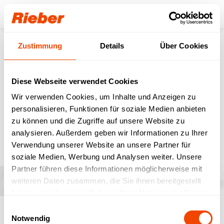
Login
Zustimmung
Details
Über Cookies
Zurück zur Übersicht
Diese Webseite verwendet Cookies
Gemeinsam für den
Wir verwenden Cookies, um Inhalte und Anzeigen zu
personalisieren, Funktionen für soziale Medien anbieten
Ganztag.
zu können und die Zugriffe auf unsere Website zu
analysieren. Außerdem geben wir Informationen zu Ihrer
Referenzen
13.01.2026
Verwendung unserer Website an unsere Partner für
soziale Medien, Werbung und Analysen weiter. Unsere
Partner führen diese Informationen möglicherweise mit
weiteren Daten zusammen, die Sie ihnen bereitgestellt
haben oder die sie im Rahmen Ihrer Nutzung der Dienste
gesammelt haben.
Einwilligungsauswahl
Notwendig