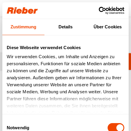
Login
Zustimmung
Details
Über Cookies
News
Diese Webseite verwendet Cookies
Wir verwenden Cookies, um Inhalte und Anzeigen zu
Kategorie ändern
Alle
personalisieren, Funktionen für soziale Medien anbieten
zu können und die Zugriffe auf unsere Website zu
analysieren. Außerdem geben wir Informationen zu Ihrer
Verwendung unserer Website an unsere Partner für
soziale Medien, Werbung und Analysen weiter. Unsere
Suchen
Partner führen diese Informationen möglicherweise mit
weiteren Daten zusammen, die Sie ihnen bereitgestellt
haben oder die sie im Rahmen Ihrer Nutzung der Dienste
gesammelt haben.
Einwilligungsauswahl
Notwendig