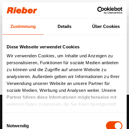
Login
Zustimmung
Details
Über Cookies
Zurück zur Übersicht
Diese Webseite verwendet Cookies
Mehrwegorganisation
Wir verwenden Cookies, um Inhalte und Anzeigen zu
personalisieren, Funktionen für soziale Medien anbieten
beim Gasthaus LAMM
zu können und die Zugriffe auf unsere Website zu
analysieren. Außerdem geben wir Informationen zu Ihrer
Referenzen
13.04.2023
Verwendung unserer Website an unsere Partner für
soziale Medien, Werbung und Analysen weiter. Unsere
Partner führen diese Informationen möglicherweise mit
weiteren Daten zusammen, die Sie ihnen bereitgestellt
haben oder die sie im Rahmen Ihrer Nutzung der Dienste
Gasthaus LAMM
gesammelt haben.
Einwilligungsauswahl
Das Gasthaus Lamm pflegt Familientradition seit 1860
Notwendig