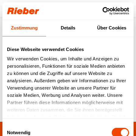
Login
Zustimmung
Details
Über Cookies
Zurück zur Übersicht
Diese Webseite verwendet Cookies
Neue EU-
Wir verwenden Cookies, um Inhalte und Anzeigen zu
personalisieren, Funktionen für soziale Medien anbieten
Verpackungsverordnung
zu können und die Zugriffe auf unsere Website zu
(PPWR) setzt Mehrweg
analysieren. Außerdem geben wir Informationen zu Ihrer
Verwendung unserer Website an unsere Partner für
konsequent durch
soziale Medien, Werbung und Analysen weiter. Unsere
Partner führen diese Informationen möglicherweise mit
Pressemitteilungen
18.12.2025
weiteren Daten zusammen, die Sie ihnen bereitgestellt
haben oder die sie im Rahmen Ihrer Nutzung der Dienste
gesammelt haben.
Einwilligungsauswahl
Notwendig