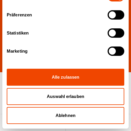
Download:
Präferenzen
Presse-Paket
Statistiken
Marketing
hier
Alle zulassen
Auswahl erlauben
Ablehnen
Produktsuche
Anfrageliste